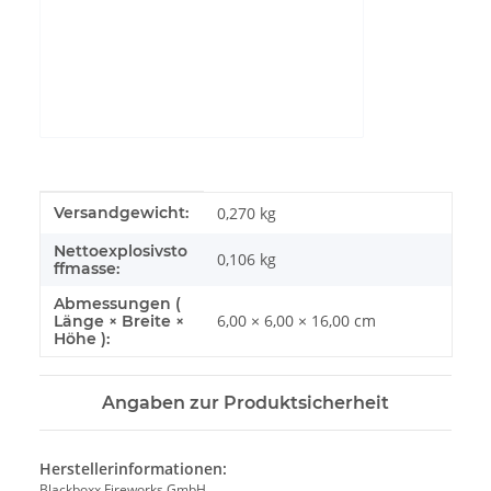
YouTube-Videos zulassen
Produkteigenschaft
Wert
Versandgewicht:
0,270 kg
Nettoexplosivsto
0,106
kg
ffmasse:
Abmessungen (
6,00 × 6,00 × 16,00 cm
Länge × Breite ×
Höhe ):
Angaben zur Produktsicherheit
Herstellerinformationen:
Blackboxx Fireworks GmbH