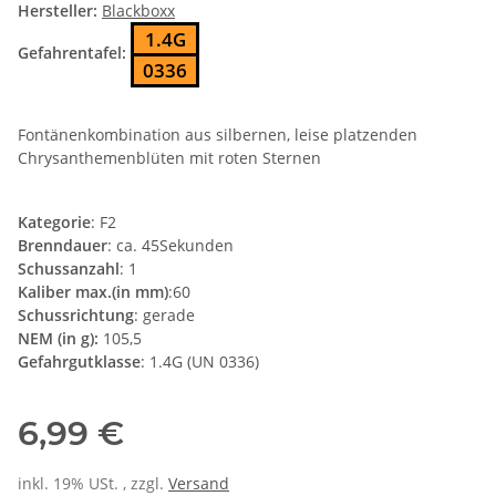
Hersteller:
Blackboxx
1.4G
Gefahrentafel:
0336
Fontänenkombination aus silbernen, leise platzenden
Chrysanthemenblüten mit roten Sternen
Kategorie
: F2
Brenndauer
: ca. 45Sekunden
Schussanzahl
: 1
Kaliber max.(in mm)
:60
Schussrichtung
: gerade
NEM (in g):
105,5
Gefahrgutklasse
: 1.4G (UN 0336)
6,99 €
inkl. 19% USt. , zzgl.
Versand