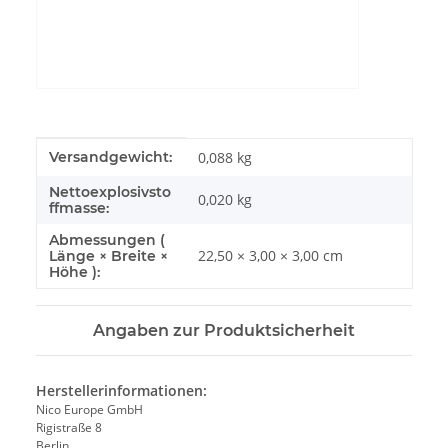
YouTube-Videos zulassen
Produkteigenschaft
Wert
Versandgewicht:
0,088 kg
Nettoexplosivsto
0,020
kg
ffmasse:
Abmessungen (
22,50 × 3,00 × 3,00 cm
Länge × Breite ×
Höhe ):
Angaben zur Produktsicherheit
Herstellerinformationen:
Nico Europe GmbH
Rigistraße 8
Berlin