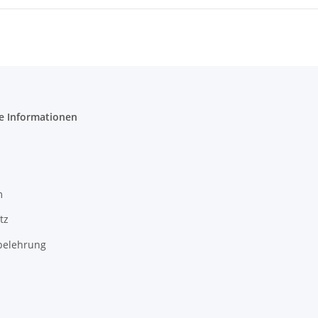
e Informationen
m
tz
belehrung