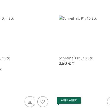
China Böller D, 4 Stk
Schreihals P1, 10 Stk
2,50 €
*
k
AUF LAGER