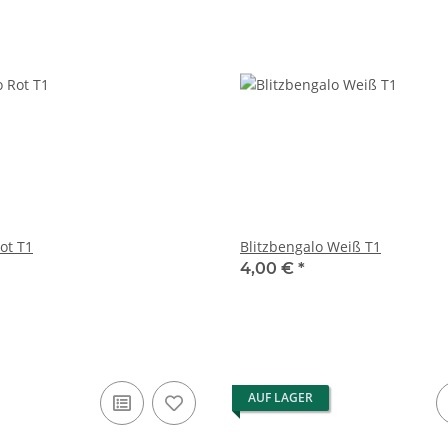
ot T1
Blitzbengalo Weiß T1
4,00 €
*
AUF LAGER