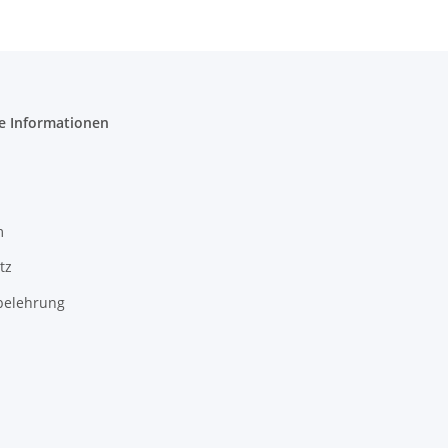
e Informationen
m
tz
belehrung