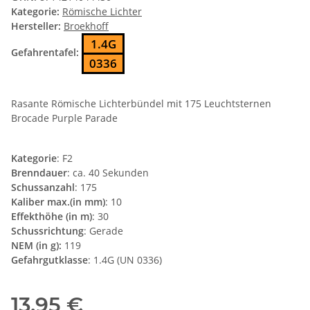
Kategorie:
Römische Lichter
Hersteller:
Broekhoff
1.4G
Gefahrentafel:
0336
Rasante Römische Lichterbündel mit 175 Leuchtsternen
Brocade Purple Parade
Kategorie
: F2
Brenndauer
: ca. 40 Sekunden
Schussanzahl
: 175
Kaliber max.(in mm)
: 10
Effekthöhe (in m)
: 30
Schussrichtung
: Gerade
NEM (in g):
119
Gefahrgutklasse
: 1.4G (UN 0336)
13,95 €