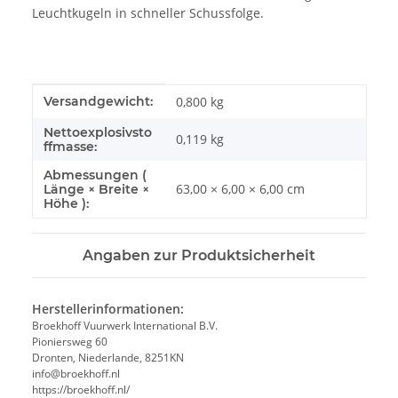
Leuchtkugeln in schneller Schussfolge.
Produkteigenschaft
Wert
Versandgewicht:
0,800 kg
Nettoexplosivsto
0,119
kg
ffmasse:
Abmessungen (
63,00 × 6,00 × 6,00 cm
Länge × Breite ×
Höhe ):
Angaben zur Produktsicherheit
Herstellerinformationen:
Broekhoff Vuurwerk International B.V.
Pioniersweg 60
Dronten, Niederlande, 8251KN
info@broekhoff.nl
https://broekhoff.nl/