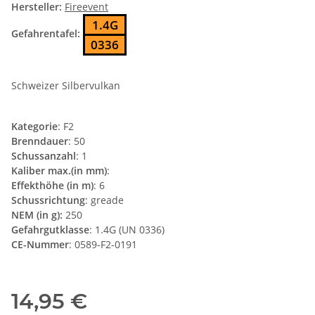
Hersteller:
Fireevent
1.4G
Gefahrentafel:
0336
Schweizer Silbervulkan
Kategorie
: F2
Brenndauer
: 50
Schussanzahl
: 1
Kaliber max.(in mm)
:
Effekthöhe (in m)
: 6
Schussrichtung
: greade
NEM (in g):
250
Gefahrgutklasse
: 1.4G (UN 0336)
CE-Nummer
: 0589-F2-0191
14,95 €