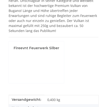
heran. Unschlagbar in seiner Kategorie und weltweit
bekannt ist der hochwertige Premium Vulkan von
Bugano! Länge und Höhe übertreffen jeder
Erwartungen und sind ruhige Begleiter zum Feuerwerk
oder auch nur einzeln zu genießen. Der Vulkan ist
maximal gefüllt mit 250g und bezaubert ca. 50
Sekunden lang das Publikum!
Fireevnt Feuerwerk Silber
YouTube-Videos
zulassen
Produkteigenschaft
Wert
Versandgewicht:
0,400 kg