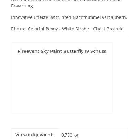
Erwartung.
Innovative Effekte lässt Ihren Nachthimmel verzaubern.
Effekte: Colorful Peony - White Strobe - Ghost Brocade
Fireevent Sky Paint Butterfly 19 Schuss
YouTube-Videos zulassen
Produkteigenschaft
Wert
Versandgewicht:
0,750 kg