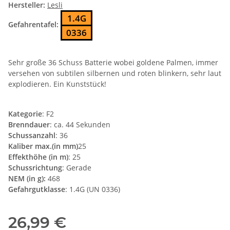
Hersteller:
Lesli
1.4G
Gefahrentafel:
0336
Sehr große 36 Schuss Batterie wobei goldene Palmen, immer
versehen von subtilen silbernen und roten blinkern, sehr laut
explodieren. Ein Kunststück!
Kategorie
: F2
Brenndauer
: ca. 44 Sekunden
Schussanzahl
: 36
Kaliber max.(in mm)
25
Effekthöhe (in m)
: 25
Schussrichtung
: Gerade
NEM (in g):
468
Gefahrgutklasse
: 1.4G (UN 0336)
26,99 €