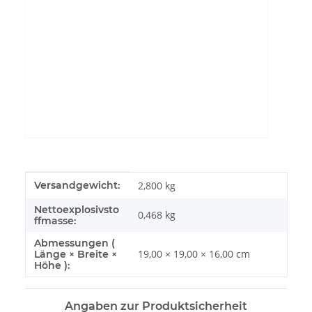
YouTube-Videos zulassen
Produkteigenschaft
Wert
Versandgewicht:
2,800 kg
Nettoexplosivsto
0,468
kg
ffmasse:
Abmessungen (
19,00 × 19,00 × 16,00 cm
Länge × Breite ×
Höhe ):
Angaben zur Produktsicherheit