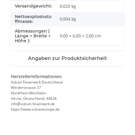
Produkteigenschaft
Wert
Versandgewicht:
0,020 kg
Nettoexplosivsto
0,004
kg
ffmasse:
Abmessungen (
9,00 × 6,00 × 2,00 cm
Länge × Breite ×
Höhe ):
Angaben zur Produktsicherheit
Herstellerinformationen:
Vulcan Feuerwerk Deutschland
Werderstrasse 57
Nordrhein-Westfalen
Herne, Deutschland, 44628
info@vulcan-feuerwerk.de
https://www.vulcaneurope.de