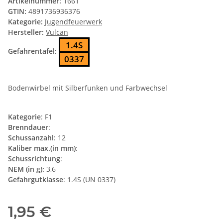
Artikelnummer:
1661
GTIN:
4891736936376
Kategorie:
Jugendfeuerwerk
Hersteller:
Vulcan
1.4S
Gefahrentafel:
0337
Bodenwirbel mit Silberfunken und Farbwechsel
Kategorie
: F1
Brenndauer
:
Schussanzahl
: 12
Kaliber max.(in mm)
:
Schussrichtung
:
NEM (in g):
3,6
Gefahrgutklasse
: 1.4S (UN 0337)
1,95 €