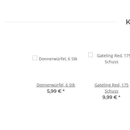
K
Donnerwürfel, 6 Stk
Gateling Red, 175
Schuss
5,99 €
*
9,99 €
*