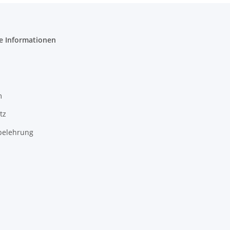
e Informationen
m
tz
belehrung