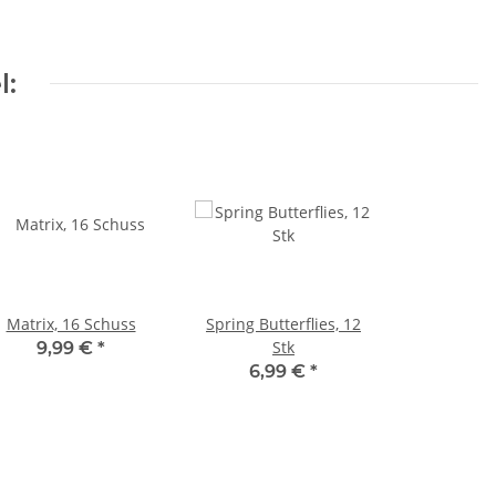
l:
Matrix, 16 Schuss
Spring Butterflies, 12
Stk
9,99 €
*
6,99 €
*