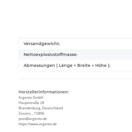
YouTube-Videos zulassen
Produkteigenschaft
Wert
Versandgewicht:
Nettoexplosivstoffmasse:
Abmessungen ( Länge × Breite × Höhe ):
Herstellerinformationen:
Argento GmbH
Hauptstraße 28
Brandenburg, Deutschland
Zossen, , 15806
post@argento.de
https://www.argento.de