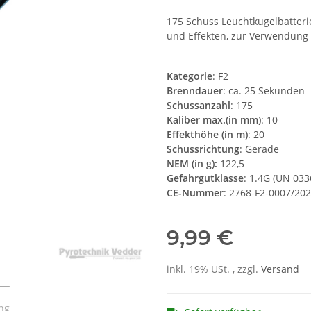
175 Schuss Leuchtkugelbatteri
und Effekten, zur Verwendung 
Kategorie
: F2
Brenndauer
: ca. 25 Sekunden
Schussanzahl
: 175
Kaliber max.(in mm)
: 10
Effekthöhe (in m)
: 20
Schussrichtung
: Gerade
NEM (in g):
122,5
Gefahrgutklasse
: 1.4G (UN 033
CE-Nummer
: 2768-F2-0007/20
9,99 €
inkl. 19% USt. , zzgl.
Versand