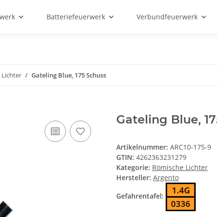
rwerk
Batteriefeuerwerk
Verbundfeuerwerk
Lichter
Gateling Blue, 175 Schuss
Gateling Blue, 1
Artikelnummer:
ARC10-175-9
GTIN:
4262363231279
Kategorie:
Römische Lichter
Hersteller:
Argento
1.4G
Gefahrentafel:
0336