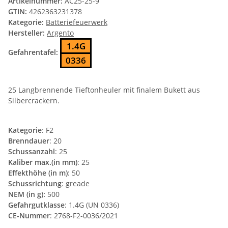
Artikelnummer:
AC25-25-9
GTIN:
4262363231378
Kategorie:
Batteriefeuerwerk
Hersteller:
Argento
1.4G
Gefahrentafel:
0336
25 Langbrennende Tieftonheuler mit finalem Bukett aus
Silbercrackern.
Kategorie
: F2
Brenndauer
: 20
Schussanzahl
: 25
Kaliber max.(in mm)
: 25
Effekthöhe (in m)
: 50
Schussrichtung
: greade
NEM (in g):
500
Gefahrgutklasse
: 1.4G (UN 0336)
CE-Nummer
: 2768-F2-0036/2021