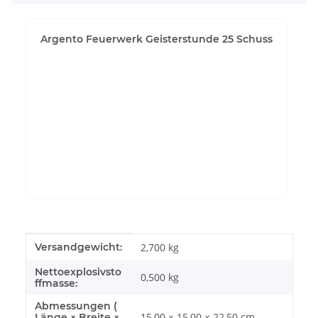
Argento Feuerwerk Geisterstunde 25 Schuss
YouTube-Videos zulassen
Produkteigenschaft
Wert
Versandgewicht:
2,700 kg
Nettoexplosivsto
0,500
kg
ffmasse:
Abmessungen (
15,00 × 15,00 × 22,50 cm
Länge × Breite ×