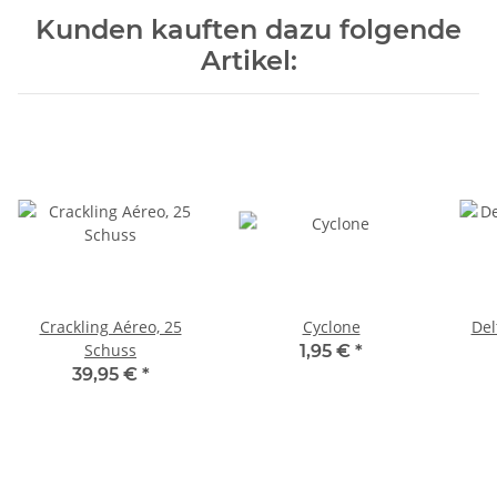
Kunden kauften dazu folgende
Artikel:
Crackling Aéreo, 25
Cyclone
Del
Schuss
1,95 €
*
39,95 €
*