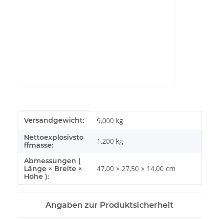
YouTube-Videos zulassen
Produkteigenschaft
Wert
Versandgewicht:
9,000 kg
Nettoexplosivsto
1,200
kg
ffmasse:
Abmessungen (
47,00 × 27,50 × 14,00 cm
Länge × Breite ×
Höhe ):
Angaben zur Produktsicherheit