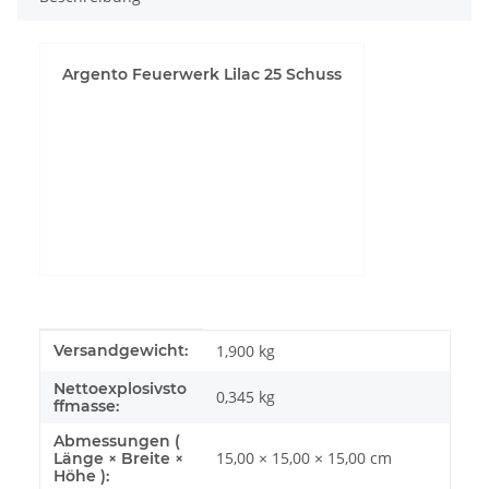
Argento Feuerwerk Lilac 25 Schuss
YouTube-Videos zulassen
Produkteigenschaft
Wert
Versandgewicht:
1,900 kg
Nettoexplosivsto
0,345
kg
ffmasse:
Abmessungen (
15,00 × 15,00 × 15,00 cm
Länge × Breite ×
Höhe ):