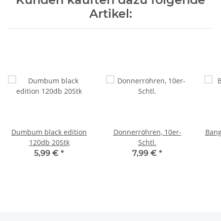
Artikel:
Dumbum black edition
Donnerröhren, 10er-
Bang
120db 20Stk
Schtl.
5,99 €
*
7,99 €
*