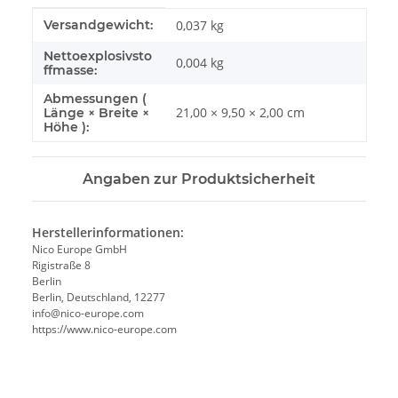
Produkteigenschaft
Wert
Versandgewicht:
0,037 kg
Nettoexplosivsto
0,004
kg
ffmasse:
Abmessungen (
21,00 × 9,50 × 2,00 cm
Länge × Breite ×
Höhe ):
Angaben zur Produktsicherheit
Herstellerinformationen:
Nico Europe GmbH
Rigistraße 8
Berlin
Berlin, Deutschland, 12277
info@nico-europe.com
https://www.nico-europe.com