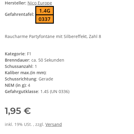
Hersteller:
Nico Europe
1.4G
Gefahrentafel:
0337
Raucharme Partyfontäne mit Silbereffekt, Zahl 8
Kategorie
: F1
Brenndauer
: ca. 50 Sekunden
Schussanzahl
: 1
Kaliber max.(in mm)
:
Schussrichtung
: Gerade
NEM (in g):
4
Gefahrgutklasse
: 1.4S (UN 0336)
1,95 €
inkl. 19% USt. , zzgl.
Versand