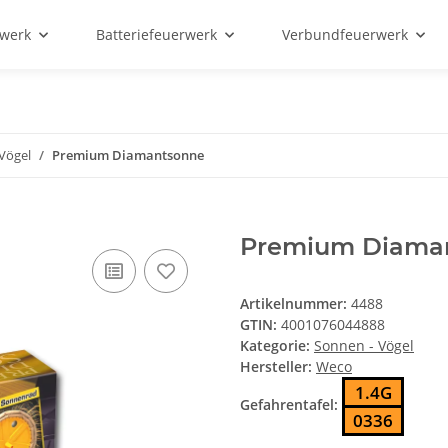
rwerk
Batteriefeuerwerk
Verbundfeuerwerk
Vögel
Premium Diamantsonne
Premium Diama
Artikelnummer:
4488
GTIN:
4001076044888
Kategorie:
Sonnen - Vögel
Hersteller:
Weco
1.4G
Gefahrentafel:
0336