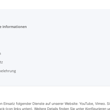
e Informationen
m
tz
belehrung
en Einsatz folgender Dienste auf unserer Website: YouTube, Vimeo. S
ck-Icon links unten). Weitere Details finden Sie unter
Konfigurieren
un