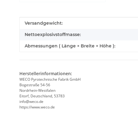
Produkteigenschaft
Wert
Versandgewicht:
Nettoexplosivstoffmasse:
Abmessungen ( Länge × Breite × Höhe ):
Herstellerinformationen:
WECO Pyrotechnische Fabrik GmbH
Bogestraße 54-56
Nordrhein-Westfalen
Eitorf, Deutschland, 53783
info@weco.de
https://www.weco.de