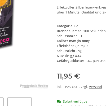
Effektvoller Silberfeuerwerkre
über 1 Minute. Qualität und S
Kategorie
: F2
Brenndauer
: ca. 100 Sekunden
Schussanzahl
: 1
Kaliber max.(in mm)
:
Effekthöhe (in m)
: 3
Schussrichtung
:
NEM (in g):
40,4
Gefahrgutklasse
: 1.4G (UN 033
11,95 €
inkl. 19% USt. , zzgl.
Versand
Sofort verfügbar