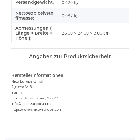
Produkteigenschaft
Wert
Versandgewicht:
0,620 kg
Nettoexplosivsto
0,037
kg
ffmasse:
Abmessungen (
26,00 × 24,00 × 3,00 cm
Länge × Breite ×
Höhe ):
Angaben zur Produktsicherheit
Herstellerinformationen:
Nico Europe GmbH
Rigistraße 8
Berlin
Berlin, Deutschland, 12277
info@nico-europe.com
https://www.nico-europe.com