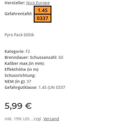
Hersteller:
Nico Europe
1.4S
Gefahrentafel:
0337
Pyro Pack 60Stk
Kategorie
: F2
Brenndauer
:
Schussanzahl
: 60
Kaliber max.(in mm)
:
Effekthöhe (in m)
:
Schussrichtung
:
NEM (in g):
37
Gefahrgutklasse
: 1.4S (UN 0337
5,99 €
inkl. 19% USt. , zzgl.
Versand