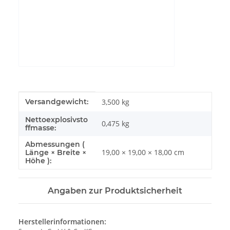
YouTube-Videos zulassen
Produkteigenschaft
Wert
Versandgewicht:
3,500 kg
Nettoexplosivsto
0,475
kg
ffmasse:
Abmessungen (
19,00 × 19,00 × 18,00 cm
Länge × Breite ×
Höhe ):
Angaben zur Produktsicherheit
Herstellerinformationen: