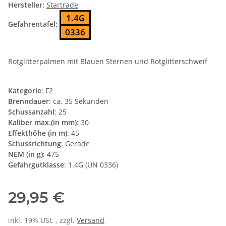
Hersteller:
Startrade
1.4G
Gefahrentafel:
0336
Rotglitterpalmen mit Blauen Sternen und Rotglitterschweif
Kategorie
: F2
Brenndauer
: ca. 35 Sekunden
Schussanzahl
: 25
Kaliber max.(in mm)
: 30
Effekthöhe (in m)
: 45
Schussrichtung
: Gerade
NEM (in g):
475
Gefahrgutklasse
: 1.4G (UN 0336)
29,95 €
inkl. 19% USt. , zzgl.
Versand