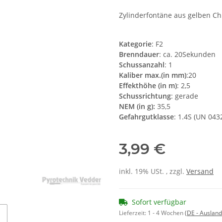
Zylinderfontäne aus gelben C
Kategorie
: F2
Brenndauer
: ca. 20Sekunden
Schussanzahl
: 1
Kaliber max.(in mm)
:20
Effekthöhe (in m)
: 2,5
Schussrichtung
: gerade
NEM (in g):
35,5
Gefahrgutklasse
: 1.4S (UN 043
3,99 €
inkl. 19% USt. , zzgl.
Versand
Sofort verfügbar
Lieferzeit:
1 - 4 Wochen
(DE - Auslan