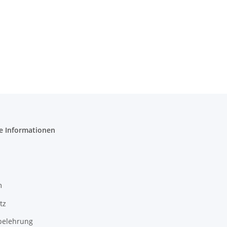
e Informationen
m
tz
belehrung