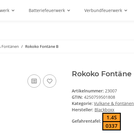
rwerk
Batteriefeuerwerk
Verbundfeuerwerk
& Fontänen
Rokoko Fontäne B
Rokoko Fontäne
Artikelnummer:
23007
GTIN:
4250759501808
Kategorie:
Vulkane & Fontänen
Hersteller:
Blackboxx
1.4S
Gefahrentafel:
0337