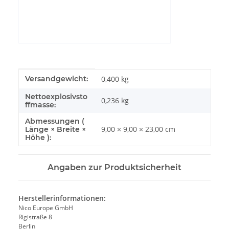
YouTube-Videos zulassen
Produkteigenschaft
Wert
Versandgewicht:
0,400 kg
Nettoexplosivsto
0,236
kg
ffmasse:
Abmessungen (
9,00 × 9,00 × 23,00 cm
Länge × Breite ×
Höhe ):
Angaben zur Produktsicherheit
Herstellerinformationen:
Nico Europe GmbH
Rigistraße 8
Berlin