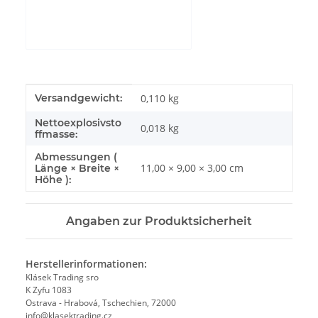
zulassen
Produkteigenschaft
Wert
Versandgewicht:
0,110 kg
Nettoexplosivsto
0,018
kg
ffmasse:
Abmessungen (
11,00 × 9,00 × 3,00 cm
Länge × Breite ×
Höhe ):
Angaben zur Produktsicherheit
Herstellerinformationen:
Klásek Trading sro
K Zyfu 1083
Ostrava - Hrabová, Tschechien, 72000
info@klasektrading.cz