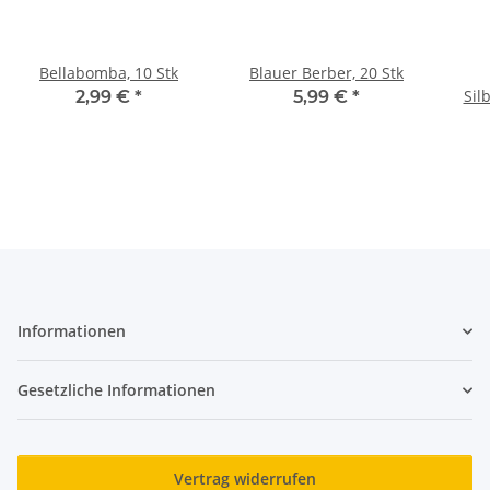
Bellabomba, 10 Stk
Blauer Berber, 20 Stk
Sil
2,99 €
*
5,99 €
*
Informationen
Gesetzliche Informationen
Vertrag widerrufen