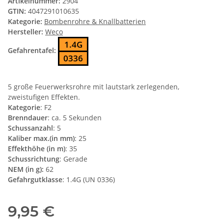
Artikelnummer:
2904
GTIN:
4047291010635
Kategorie:
Bombenrohre & Knallbatterien
Hersteller:
Weco
1.4G
Gefahrentafel:
0336
5 große Feuerwerksrohre mit lautstark zerlegenden,
zweistufigen Effekten.
Kategorie
: F2
Brenndauer
: ca. 5 Sekunden
Schussanzahl
: 5
Kaliber max.(in mm)
: 25
Effekthöhe (in m)
: 35
Schussrichtung
: Gerade
NEM (in g):
62
Gefahrgutklasse
: 1.4G (UN 0336)
9,95 €