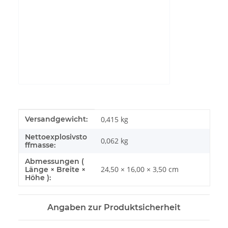
YouTube-Videos zulassen
Produkteigenschaft
Wert
Versandgewicht:
0,415 kg
Nettoexplosivsto
0,062
kg
ffmasse:
Abmessungen (
24,50 × 16,00 × 3,50 cm
Länge × Breite ×
Höhe ):
Angaben zur Produktsicherheit