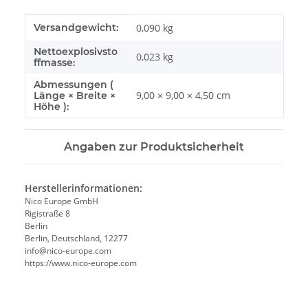
Produkteigenschaft
Wert
Versandgewicht:
0,090 kg
Nettoexplosivsto
0,023
kg
ffmasse:
Abmessungen (
9,00 × 9,00 × 4,50 cm
Länge × Breite ×
Höhe ):
Angaben zur Produktsicherheit
Herstellerinformationen:
Nico Europe GmbH
Rigistraße 8
Berlin
Berlin, Deutschland, 12277
info@nico-europe.com
https://www.nico-europe.com