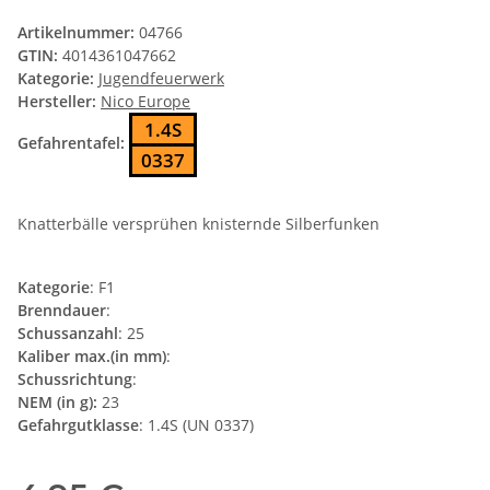
Artikelnummer:
04766
GTIN:
4014361047662
Kategorie:
Jugendfeuerwerk
Hersteller:
Nico Europe
1.4S
Gefahrentafel:
0337
Knatterbälle versprühen knisternde Silberfunken
Kategorie
: F1
Brenndauer
:
Schussanzahl
: 25
Kaliber max.(in mm)
:
Schussrichtung
:
NEM (in g):
23
Gefahrgutklasse
: 1.4S (UN 0337)