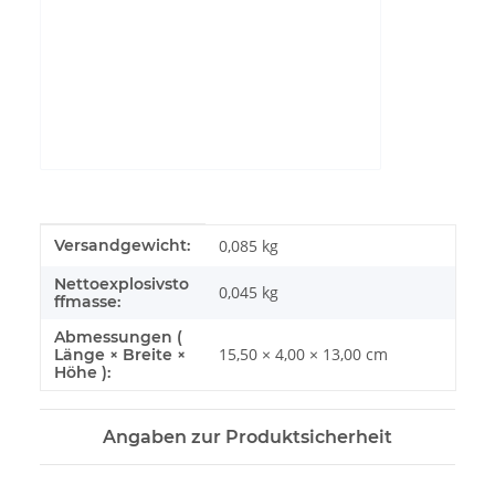
YouTube-Videos zulassen
Produkteigenschaft
Wert
Versandgewicht:
0,085 kg
Nettoexplosivsto
0,045
kg
ffmasse:
Abmessungen (
15,50 × 4,00 × 13,00 cm
Länge × Breite ×
Höhe ):
Angaben zur Produktsicherheit