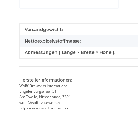
Produkteigenschaft
Wert
Versandgewicht:
Nettoexplosivstoffmasse:
Abmessungen ( Länge × Breite × Höhe ):
Herstellerinformationen:
Wolff Fireworks International
Engelenburgstraat 31
Am Twello, Niederlande, 7391
wolff@wolff-vuurwerk.nl
https://www.wolff-vuurwerk.nl