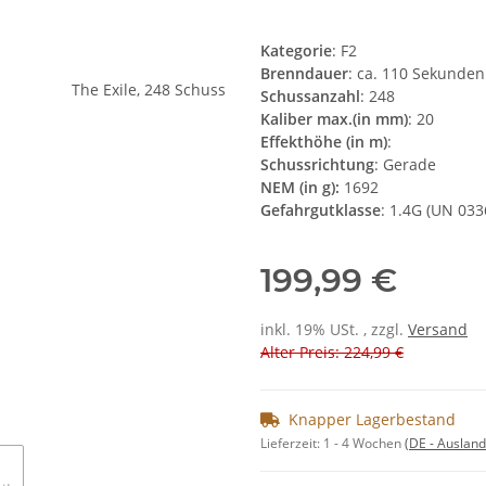
Kategorie
: F2
Brenndauer
: ca. 110 Sekunden
Schussanzahl
: 248
Kaliber max.(in mm)
: 20
Effekthöhe (in m)
:
Schussrichtung
: Gerade
NEM (in g):
1692
Gefahrgutklasse
: 1.4G (UN 033
199,99 €
inkl. 19% USt. , zzgl.
Versand
Alter Preis: 224,99 €
Knapper Lagerbestand
Lieferzeit:
1 - 4 Wochen
(DE - Auslan