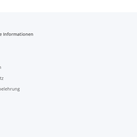
e Informationen
m
tz
belehrung