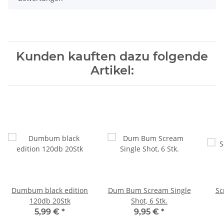
Kunden kauften dazu folgende
Artikel:
Dumbum black edition
Dum Bum Scream Single
Sc
120db 20Stk
Shot, 6 Stk.
5,99 €
*
9,95 €
*