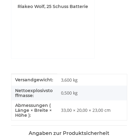
Riakeo Wolf, 25 Schuss Batterie
YouTube-Videos zulassen
Produkteigenschaft
Wert
Versandgewicht:
3,600 kg
Nettoexplosivsto
0,500
kg
ffmasse:
Abmessungen (
33,00 × 20,00 × 23,00 cm
Länge × Breite ×
Höhe ):
Angaben zur Produktsicherheit