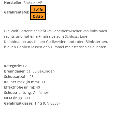
Hersteller:
Riakeo - AP
1.4G
Gefahrentafel:
0336
Die Wolf Batterie schießt im Scheibenwischer von links nach
rechts und hat eine Finalsalve zum Schluss. Eine
Kombination aus feinen Godlweiden und roten Blinksternen,
blauen Dahlien lassen den Himmel majestätisch erleuchten.
Kategorie
: F2
Brenndauer
: ca. 35 Sekunden
Schussanzahl
: 25
Kaliber max.(in mm)
: 30
Effekthöhe (in m)
: 40
Schussrichtung
: Gefächert
NEM (in g):
500
Gefahrgutklasse
: 1.4G (UN 0336)