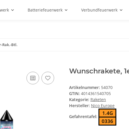
rwerk
Batteriefeuerwerk
Verbundfeuerwerk
-Rak.-Btl.
Wunschrakete, 1e
Artikelnummer:
54070
GTIN:
4014361540705
Kategorie:
Raketen
Hersteller:
Nico Europe
1.4G
Gefahrentafel:
0336