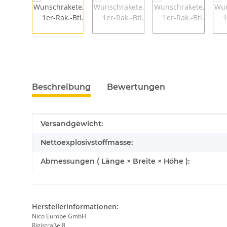
Beschreibung
Bewertungen
Produkteigenschaft
Wert
Versandgewicht:
Nettoexplosivstoffmasse:
Abmessungen ( Länge × Breite × Höhe ):
Herstellerinformationen:
Nico Europe GmbH
Rigistraße 8