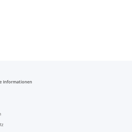
e Informationen
m
tz