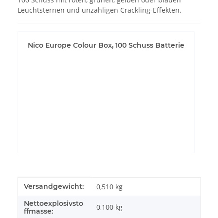
Leuchtsternen und unzähligen Crackling-Effekten.
Nico Europe Colour Box, 100 Schuss Batterie
YouTube-Videos zulassen
Produkteigenschaft
Wert
Versandgewicht:
0,510 kg
Nettoexplosivsto
0,100
kg
ffmasse: