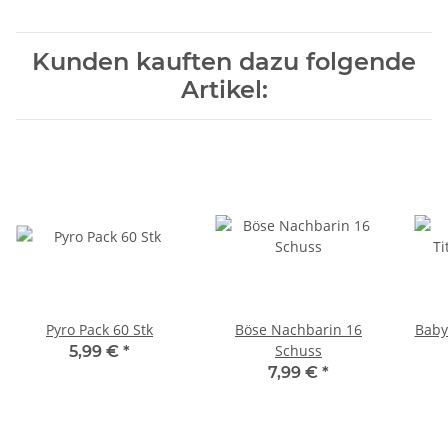
Kunden kauften dazu folgende
Artikel:
Pyro Pack 60 Stk
Böse Nachbarin 16
Baby
Schuss
5,99 €
*
7,99 €
*