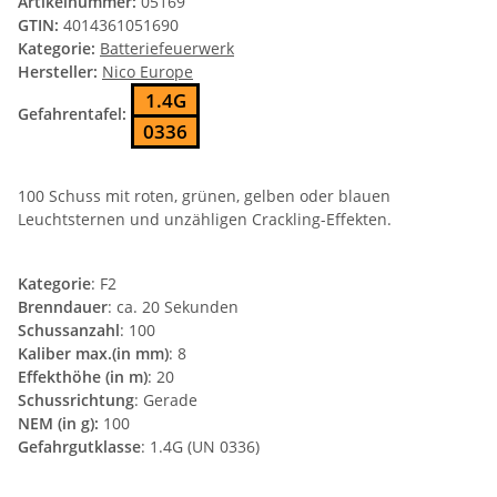
Artikelnummer:
05169
GTIN:
4014361051690
Kategorie:
Batteriefeuerwerk
Hersteller:
Nico Europe
1.4G
Gefahrentafel:
0336
100 Schuss mit roten, grünen, gelben oder blauen
Leuchtsternen und unzähligen Crackling-Effekten.
Kategorie
: F2
Brenndauer
: ca. 20 Sekunden
Schussanzahl
: 100
Kaliber max.(in mm)
: 8
Effekthöhe (in m)
: 20
Schussrichtung
: Gerade
NEM (in g):
100
Gefahrgutklasse
: 1.4G (UN 0336)