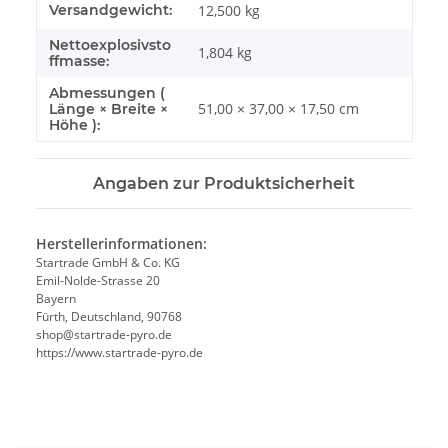
Produkteigenschaft
Wert
Versandgewicht:
12,500 kg
Nettoexplosivsto
1,804
kg
ffmasse:
Abmessungen (
51,00 × 37,00 × 17,50 cm
Länge × Breite ×
Höhe ):
Angaben zur Produktsicherheit
Herstellerinformationen:
Startrade GmbH & Co. KG
Emil-Nolde-Strasse 20
Bayern
Fürth, Deutschland, 90768
shop@startrade-pyro.de
https://www.startrade-pyro.de