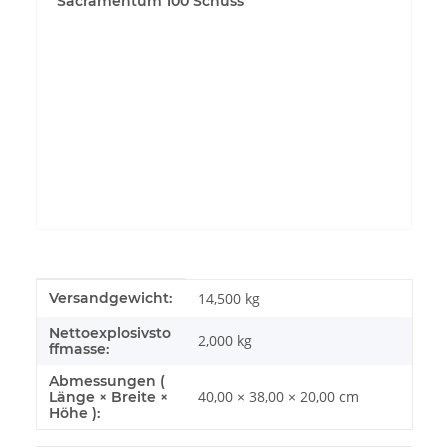
Sacramentum 100 Schuss
YouTube-Videos zulassen
Produkteigenschaft
Wert
Versandgewicht:
14,500 kg
Nettoexplosivsto
2,000
kg
ffmasse:
Abmessungen (
40,00 × 38,00 × 20,00 cm
Länge × Breite ×
Höhe ):