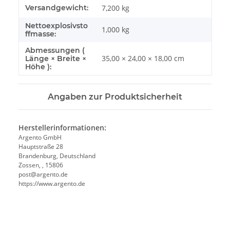
Produkteigenschaft
Wert
Versandgewicht:
7,200 kg
Nettoexplosivsto
1,000
kg
ffmasse:
Abmessungen (
35,00 × 24,00 × 18,00 cm
Länge × Breite ×
Höhe ):
Angaben zur Produktsicherheit
Herstellerinformationen:
Argento GmbH
Hauptstraße 28
Brandenburg, Deutschland
Zossen, , 15806
post@argento.de
https://www.argento.de