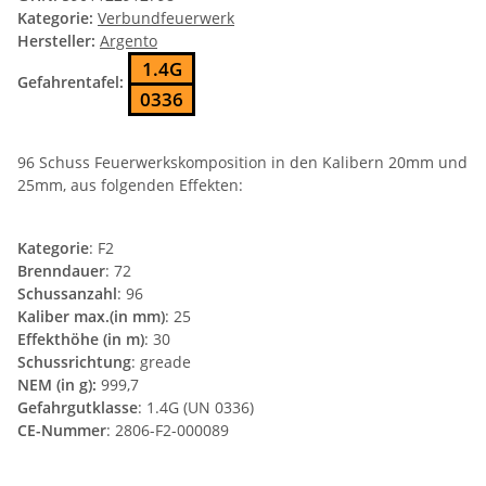
Kategorie:
Verbundfeuerwerk
Hersteller:
Argento
1.4G
Gefahrentafel:
0336
96 Schuss Feuerwerkskomposition in den Kalibern 20mm und
25mm, aus folgenden Effekten:
Kategorie
: F2
Brenndauer
: 72
Schussanzahl
: 96
Kaliber max.(in mm)
: 25
Effekthöhe (in m)
: 30
Schussrichtung
: greade
NEM (in g):
999,7
Gefahrgutklasse
: 1.4G (UN 0336)
CE-Nummer
: 2806-F2-000089